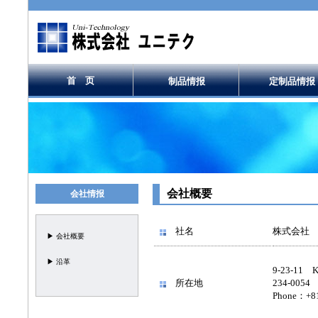
首 页
制品情报
定制品情报
会社概要
会社情报
社名
株式会社 ユニ
▶ 会社概要
▶ 沿革
9-23-11 Ko
所在地
234-0054
Phone：+81