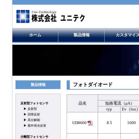
ホーム
製品情報
カスタマイ
フォトダイオード
製品情報
品名
短絡電流（μA）
反射型フォトセンサ
typ
Ev（lux
▶
反射型
▶
回帰反射
▶
高分解能
UD8600
8.5
1000
▶
紫外発光反射
分離型フォトセンサ