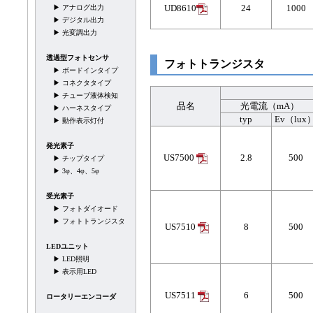
UD8610
24
1000
▶
アナログ出力
▶
デジタル出力
▶
光変調出力
透過型フォトセンサ
フォトトランジスタ
▶
ボードインタイプ
▶
コネクタタイプ
▶
チューブ液体検知
品名
光電流（mA）
▶
ハーネスタイプ
typ
Ev（lux
▶
動作表示灯付
発光素子
US7500
2.8
500
▶
チップタイプ
▶
3φ、4φ、5φ
受光素子
▶ フォトダイオード
▶ フォトトランジスタ
US7510
8
500
LEDユニット
▶
LED照明
▶
表示用LED
US7511
6
500
ロータリーエンコーダ